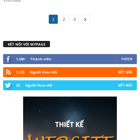
31/07/2020
1
2
3
KẾT NỐI VỚI MYPAGE
1,260
Thành viên
THÍCH
1,123
Người theo dõi
KẾT NỐI
20
Người theo dõi
KẾT NỐI