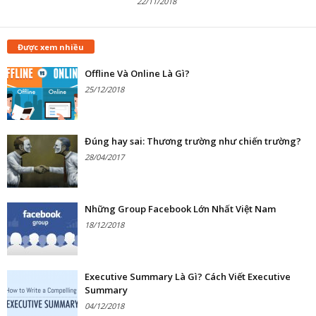
22/11/2018
Được xem nhiều
Offline Và Online Là Gì?
25/12/2018
Đúng hay sai: Thương trường như chiến trường?
28/04/2017
Những Group Facebook Lớn Nhất Việt Nam
18/12/2018
Executive Summary Là Gì? Cách Viết Executive
Summary
04/12/2018