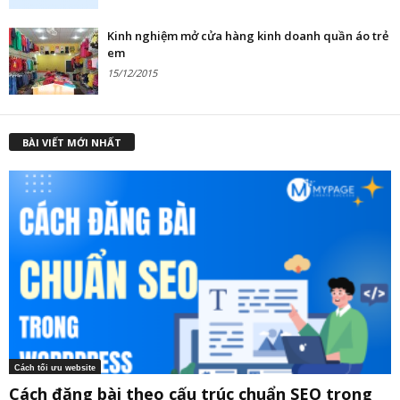
Kinh nghiệm mở cửa hàng kinh doanh quần áo trẻ
em
15/12/2015
Xây dựng doanh nghiệp
BÀI VIẾT MỚI NHẤT
Cách tối ưu website
Cách đăng bài theo cấu trúc chuẩn SEO trong