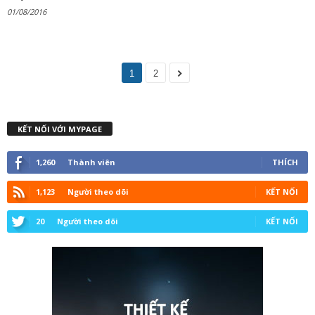
01/08/2016
1
2
KẾT NỐI VỚI MYPAGE
1,260
Thành viên
THÍCH
1,123
Người theo dõi
KẾT NỐI
20
Người theo dõi
KẾT NỐI