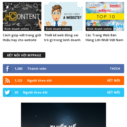
Kinh doanh online
Kinh doanh online
Kinh doanh online
Cách giúp viết trang giới
Thiết kế web đóng vai
Các Trang Web Bán
thiệu hay cho website
trò gì trong kinh doanh
Hàng Lớn Nhất Việt Nam
KẾT NỐI VỚI MYPAGE
1,260
Thành viên
THÍCH
1,123
Người theo dõi
KẾT NỐI
20
Người theo dõi
KẾT NỐI