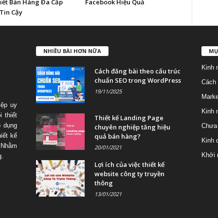
iết Bán Hàng Đa Cấp
Facebook Hiệu Quả
Tin Cậy
NHIỀU BÀI HƠN NỮA
MỤ
Kinh 
Cách đăng bài theo cấu trúc
chuẩn SEO trong WordPress
Cách 
19/11/2025
Marke
iệp uy
Kinh 
 thiết
Thiết kế Landing Page
p dụng
Chưa 
chuyên nghiệp tăng hiệu
quả bán hàng?
iết kế
Kinh 
 Nhằm
20/01/2021
Khởi 
g.
Lợi ích của việc thiết kế
website công ty truyền
thông
13/01/2021