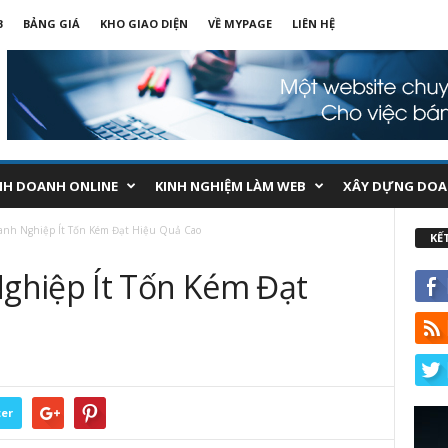
B
BẢNG GIÁ
KHO GIAO DIỆN
VỀ MYPAGE
LIÊN HỆ
NH DOANH ONLINE
KINH NGHIỆM LÀM WEB
XÂY DỰNG DOA
anh Nghiệp Ít Tốn Kém Đạt Hiệu Quả Cao
KẾ
ghiệp Ít Tốn Kém Đạt
ter