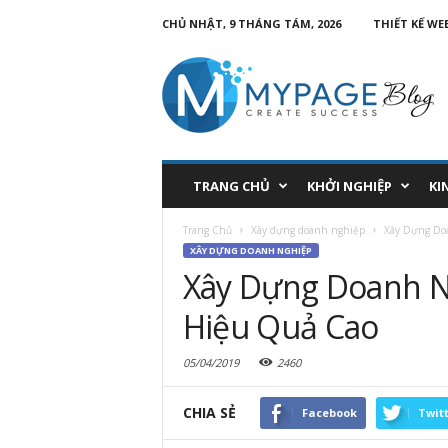
CHỦ NHẬT, 9 THÁNG TÁM, 2026
THIẾT KẾ WE
TRANG CHỦ
KHỞI NGHIỆP
KI
Trang Chủ
Xây dựng doanh nghiệp
Xây Dựng Do
XÂY DỰNG DOANH NGHIỆP
Xây Dựng Doanh N
Hiệu Quả Cao
05/04/2019
2460
CHIA SẺ
Facebook
Twit