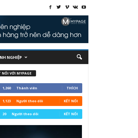
NH NGHIỆP
T NỐI VỚI MYPAGE
1,260
Thành viên
THÍCH
1,123
Người theo dõi
KẾT NỐI
20
Người theo dõi
KẾT NỐI