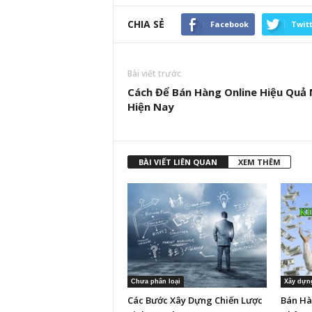
CHIA SẺ
Facebook
Twit
Bài viết trước
Cách Để Bán Hàng Online Hiệu Quả
Hiện Nay
BÀI VIẾT LIÊN QUAN
XEM THÊM
Chưa phân loại
Xây dựn
Các Bước Xây Dựng Chiến Lược
Bán Hà