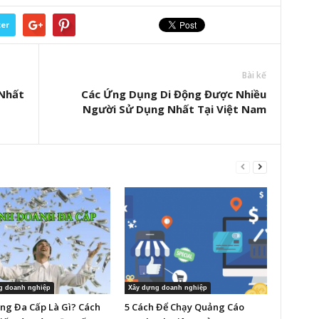
ter
Bài kế
 Nhất
Các Ứng Dụng Di Động Được Nhiều
Người Sử Dụng Nhất Tại Việt Nam
g doanh nghiệp
Xây dựng doanh nghiệp
ng Đa Cấp Là Gì? Cách
5 Cách Để Chạy Quảng Cáo