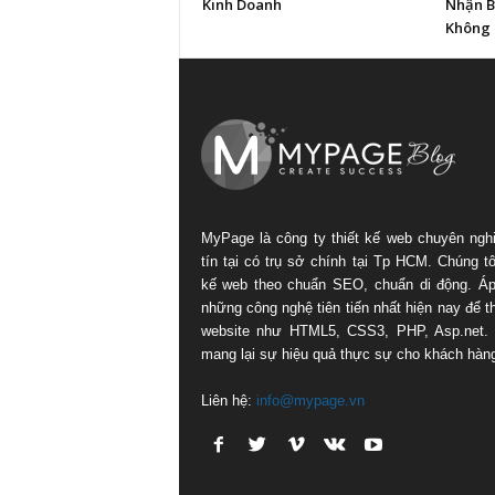
Kinh Doanh
Nhận B
Không 
MyPage là công ty thiết kế web chuyên ngh
tín tại có trụ sở chính tại Tp HCM. Chúng tôi
kế web theo chuẩn SEO, chuẩn di động. Á
những công nghệ tiên tiến nhất hiện nay để th
website như HTML5, CSS3, PHP, Asp.net.
mang lại sự hiệu quả thực sự cho khách hàn
Liên hệ:
info@mypage.vn