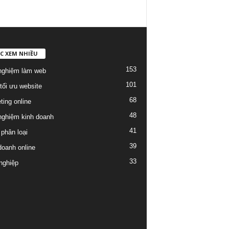
C XEM NHIỀU
153
nghiệm làm web
101
tối ưu website
68
ting online
48
nghiệm kinh doanh
41
phân loại
39
doanh online
33
nghiệp