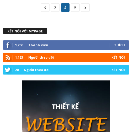
3
4
5
KẾT NỐI VỚI MYPAGE
1,260
Thành viên
THÍCH
1,123
Người theo dõi
KẾT NỐI
20
Người theo dõi
KẾT NỐI