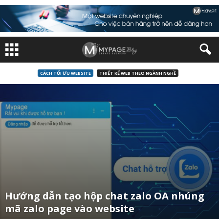
CÁCH TỐI ƯU WEBSITE
THIẾT KẾ WEB THEO NGÀNH NGHỀ
Hướng dẫn tạo hộp chat zalo OA nhúng
mã zalo page vào website