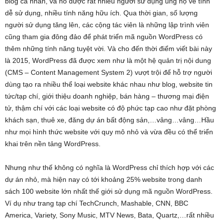
blog cá nhân, và nó được rất nhiều người sử dụng ủng hộ về tính
dễ sử dụng, nhiều tính năng hữu ích. Qua thời gian, số lượng
người sử dụng tăng lên, các cộng tác viên là những lập trình viên
cũng tham gia đông đảo để phát triển mã nguồn WordPress có
thêm những tính năng tuyệt vời. Và cho đến thời điểm viết bài này
là 2015, WordPress đã được xem như là một hệ quản trị nội dung
(CMS – Content Management System 2) vượt trội để hỗ trợ người
dùng tạo ra nhiều thể loại website khác nhau như blog, website tin
tức/tạp chí, giới thiệu doanh nghiệp, bán hàng – thương mại điện
tử, thậm chí với các loại website có độ phức tạp cao như đặt phòng
khách sạn, thuê xe, đăng dự án bất động sản,…vâng…vâng…Hầu
như mọi hình thức website với quy mô nhỏ và vừa đều có thể triển
khai trên nền tảng WordPress.
Nhưng như thế không có nghĩa là WordPress chỉ thích hợp với các
dự án nhỏ, mà hiện nay có tới khoảng 25% website trong danh
sách 100 website lớn nhất thế giới sử dụng mã nguồn WordPress.
Ví dụ như trang tạp chí TechCrunch, Mashable, CNN, BBC
America, Variety, Sony Music, MTV News, Bata, Quartz,…rất nhiều