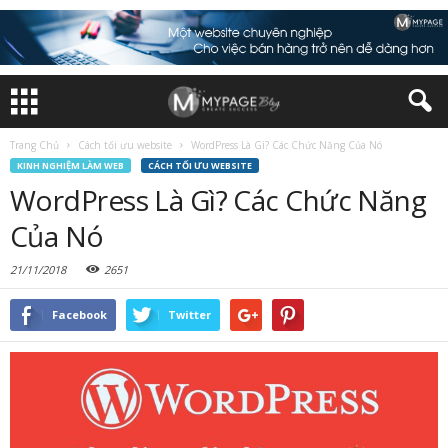
Trang Chủ
Cách tối ưu website
WordPress Là Gì? Các Chức Năng Của Nó
KINH NGHIỆM LÀM WEB
CÁCH TỐI ƯU WEBSITE
WordPress Là Gì? Các Chức Năng
Của Nó
21/11/2018
2651
Facebook
Twitter