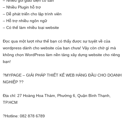
– Nhiều gói giao diện có sẵn
– Nhiều Plugin hỗ trợ
– Dễ phát triển cho lập trình viên
– Hỗ trợ nhiều ngôn ngữ
– Có thể làm nhiều loại website
Đọc qua một lượt như thế bạn có thấy được sự tuyệt về của
wordpress dành cho website của bạn chưa! Vậy còn chờ gì mà
không chọn WordPress làm nền tảng xây dựng website cho riêng
bạn!
?MYPAGE – GIẢI PHÁP THIẾT KẾ WEB HÀNG ĐẦU CHO DOANH
NGHIỆP ??
Địa chỉ: 27 Hoàng Hoa Thám, Phường 6, Quận Bình Thạnh,
TP.HCM
?Hotline: 082 878 6789