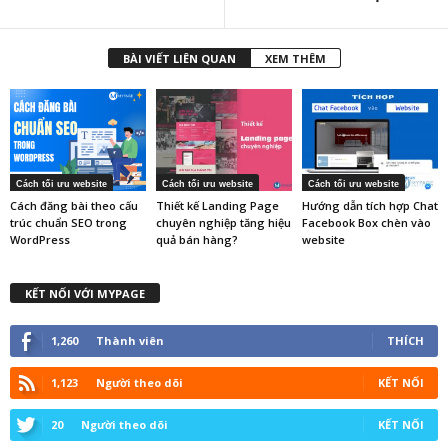
BÀI VIẾT LIÊN QUAN
XEM THÊM
Cách tối ưu website
Cách tối ưu website
Cách tối ưu website
Cách đăng bài theo cấu
Thiết kế Landing Page
Hướng dẫn tích hợp Chat
trúc chuẩn SEO trong
chuyên nghiệp tăng hiệu
Facebook Box chèn vào
WordPress
quả bán hàng?
website
KẾT NỐI VỚI MYPAGE
1,260
Thành viên
THÍCH
1,123
Người theo dõi
KẾT NỐI
20
Người theo dõi
KẾT NỐI