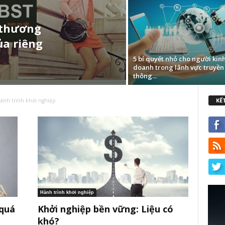
 thương
ủa riêng
5 bí quyết nhỏ cho người kin
doanh trong lãnh vực truyền
thông...
KẾ
ành trình khởi nghiệp
Hành trình khởi nghiệp
 quá
Khởi nghiệp bền vững: Liệu có
khó?