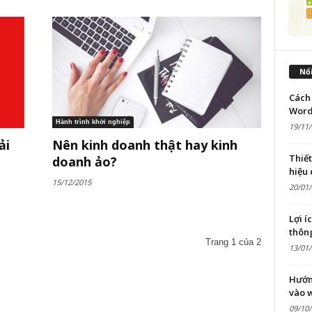
Nổi
Cách 
Word
Hành trình khởi nghiệp
19/11
ải
Nên kinh doanh thật hay kinh
Thiế
doanh ảo?
hiệu
15/12/2015
20/01
Lợi í
thôn
Trang 1 của 2
13/01
Hướn
vào 
09/10