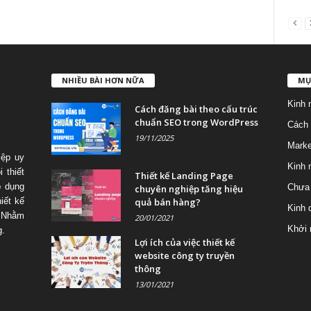
NHIỀU BÀI HƠN NỮA
MỤ
Kinh 
Cách đăng bài theo cấu trúc
chuẩn SEO trong WordPress
Cách 
19/11/2025
Marke
iệp uy
Kinh 
 thiết
Thiết kế Landing Page
p dụng
Chưa 
chuyên nghiệp tăng hiệu
quả bán hàng?
iết kế
Kinh 
 Nhằm
20/01/2021
Khởi 
g.
Lợi ích của việc thiết kế
website công ty truyền
thông
13/01/2021