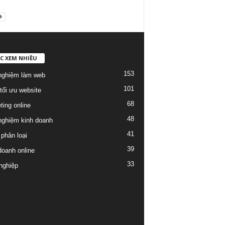
C XEM NHIỀU
153
nghiệm làm web
101
tối ưu website
68
ting online
48
nghiệm kinh doanh
41
phân loại
39
doanh online
33
nghiệp