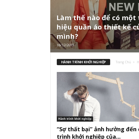
Làm thế nào để có một
hiệu quần áo thiết kế c
mình?
16/12/2015
HÀNH TRÌNH KHỞI NGHIỆP
Trang Chủ
H
Hành trình khởi nghiệp
“Sợ thất bại” ảnh hưởng đến
trình khởi nghiệp của...