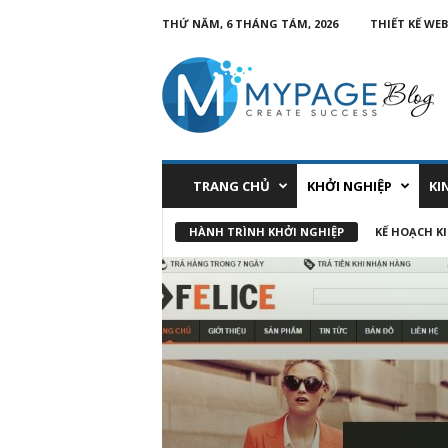
THỨ NĂM, 6 THÁNG TÁM, 2026
THIẾT KẾ WEB
TRANG CHỦ
KHỞI NGHIỆP
KI
HÀNH TRÌNH KHỞI NGHIỆP
KẾ HOẠCH K