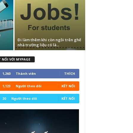
h
Đi làm thêm khi còn ngồi trên ghế
nhà trường liệu có là...
T NỐI VỚI MYPAGE
1,260
Thành viên
THÍCH
1,123
Người theo dõi
KẾT NỐI
20
Người theo dõi
KẾT NỐI