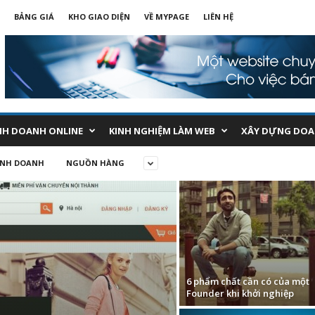
BẢNG GIÁ
KHO GIAO DIỆN
VỀ MYPAGE
LIÊN HỆ
NH DOANH ONLINE
KINH NGHIỆM LÀM WEB
XÂY DỰNG DOA
INH DOANH
NGUỒN HÀNG
6 phẩm chất cần có của một
Founder khi khởi nghiệp