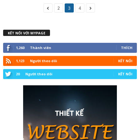
2
3
4
KẾT NỐI VỚI MYPAGE
1,260
Thành viên
THÍCH
1,123
Người theo dõi
KẾT NỐI
20
Người theo dõi
KẾT NỐI