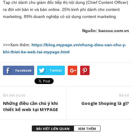
Tạp chí dành cho giám đốc tiếp thị nội dung (Chief Content Officer)
ra đời với bản in và bản online. 25% kinh phí dành cho content
marketing, 89% doanh nghiệp có sử dụng content marketing.
Nguồn: baccuc.com.vn
>>>Xem thêm:
https://blog.mypage.vn/nhung-dieu-can-chu-y-
khi-thiet-ke-web-tai-mypage.html
Facebook
Twitter
Bài viết trước
Bài kế
Những điều cần chú ý khi
Google Shoping là gì?
thiết kế web tại MYPAGE
BÀI VIẾT LIÊN QUAN
XEM THÊM