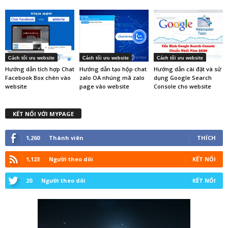
Cách tối ưu website
Cách tối ưu website
Cách tối ưu website
Hướng dẫn tích hợp Chat
Hướng dẫn tạo hộp chat
Hướng dẫn cài đặt và sử
Facebook Box chèn vào
zalo OA nhúng mã zalo
dụng Google Search
website
page vào website
Console cho website
KẾT NỐI VỚI MYPAGE
1,260
Thành viên
THÍCH
1,123
Người theo dõi
KẾT NỐI
20
Người theo dõi
KẾT NỐI