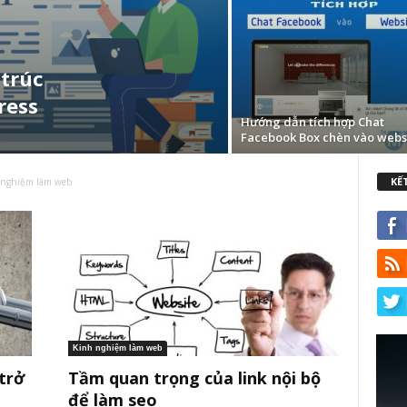
 trúc
ress
Hướng dẫn tích hợp Chat
Facebook Box chèn vào webs
KẾ
 nghiệm làm web
Kinh nghiệm làm web
trở
Tầm quan trọng của link nội bộ
để làm seo