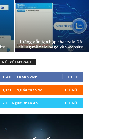
Hướng dẫn tạo hộp chat zalo OA
ite
nhúng mã zalo page vào website
T NỐI VỚI MYPAGE
1,260
Thành viên
THÍCH
1,123
Người theo dõi
KẾT NỐI
20
Người theo dõi
KẾT NỐI