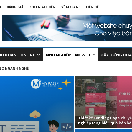
B
BẢNG GIÁ
KHO GIAO DIỆN
VỀ MYPAGE
LIÊN HỆ
NH DOANH ONLINE
KINH NGHIỆM LÀM WEB
XÂY DỰNG DOA
HEO NGÀNH NGHỀ
Thiết kế Landing Page chuy
nghiệp tăng hiệu quả bán h