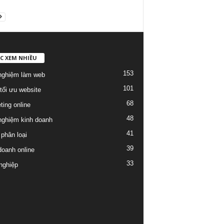
C XEM NHIỀU
153
nghiệm làm web
101
tối ưu website
68
ting online
48
nghiệm kinh doanh
41
phân loại
39
doanh online
33
nghiệp