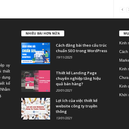
NHIỀU BÀI HƠN NỮA
MỤ
Kinh 
Cách đăng bài theo cấu trúc
chuẩn SEO trong WordPress
Cách 
19/11/2025
Marke
iệp uy
Kinh 
 thiết
Thiết kế Landing Page
p dụng
Chưa 
chuyên nghiệp tăng hiệu
quả bán hàng?
iết kế
Kinh 
 Nhằm
20/01/2021
Khởi 
g.
Lợi ích của việc thiết kế
website công ty truyền
thông
13/01/2021