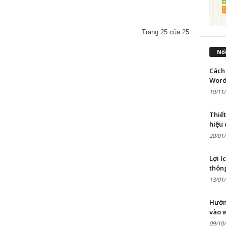
Trang 25 của 25
Nổi
Cách 
Word
19/11
Thiế
hiệu
20/01
Lợi í
thôn
13/01
Hướn
vào 
09/10