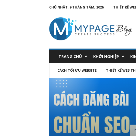
CHỦ NHẬT, 9 THÁNG TÁM, 2026
THIẾT KẾ WE
TRANG CHỦ
KHỞI NGHIỆP
KI
CÁCH TỐI ƯU WEBSITE
THIẾT KẾ WEB T