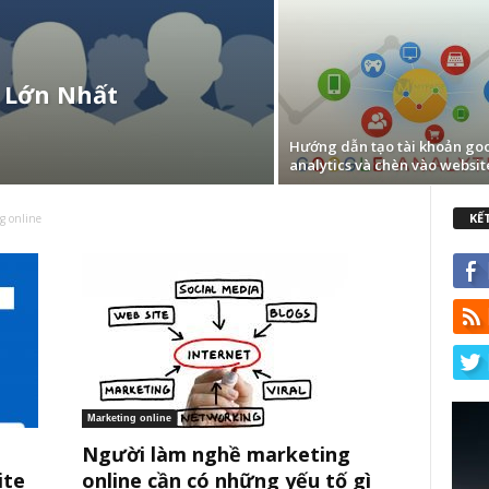
 Lớn Nhất
Hướng dẫn tạo tài khoản go
analytics và chèn vào websit
KẾ
g online
Marketing online
Người làm nghề marketing
ite
online cần có những yếu tố gì