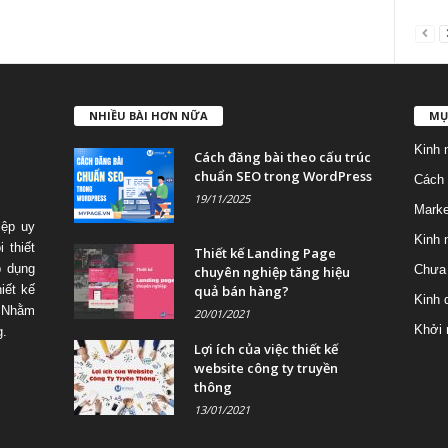
NHIỀU BÀI HƠN NỮA
MỤ
Kinh 
Cách đăng bài theo cấu trúc
chuẩn SEO trong WordPress
Cách 
19/11/2025
Marke
iệp uy
Kinh 
 thiết
Thiết kế Landing Page
p dụng
Chưa 
chuyên nghiệp tăng hiệu
quả bán hàng?
iết kế
Kinh 
 Nhằm
20/01/2021
Khởi 
g.
Lợi ích của việc thiết kế
website công ty truyền
thông
13/01/2021