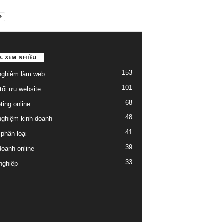
C XEM NHIỀU
153
nghiệm làm web
101
tối ưu website
68
ting online
48
nghiệm kinh doanh
41
phân loại
39
doanh online
33
nghiệp