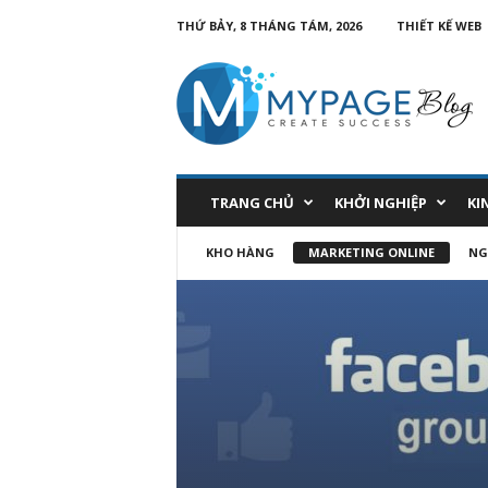
THỨ BẢY, 8 THÁNG TÁM, 2026
THIẾT KẾ WEB
TRANG CHỦ
KHỞI NGHIỆP
KI
KHO HÀNG
MARKETING ONLINE
NG