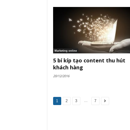
Marketing online
5 bí kíp tạo content thu hút
khách hàng
20/12/2016
...
1
2
3
7