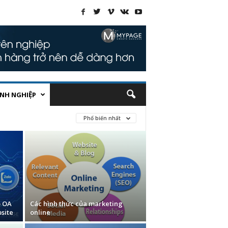
NH NGHIỆP
Phổ biến nhất
o OA
Các hình thức của marketing
site
online