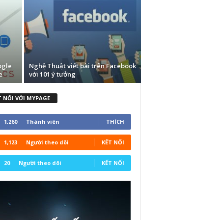
ogle
Nghệ Thuật viết bài trên Facebook
e
với 101 ý tưởng
T NỐI VỚI MYPAGE
1,260
Thành viên
THÍCH
1,123
Người theo dõi
KẾT NỐI
20
Người theo dõi
KẾT NỐI