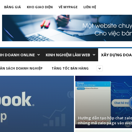
BẢNG GIÁ
KHO GIAO DIỆN
VỀ MYPAGE
LIÊN HỆ
NH DOANH ONLINE
KINH NGHIỆM LÀM WEB
XÂY DỰNG DOA
ÂN SÁCH DOANH NGHIỆP
TĂNG TỐC BÁN HÀNG
Hướng dẫn tạo hộp chat zal
nhúng mã zalo page vào web