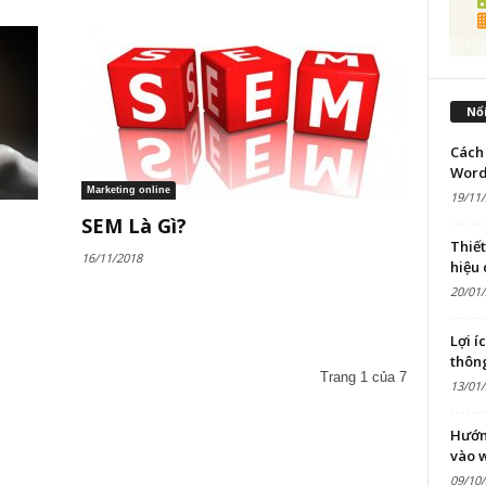
Nổi
Cách 
Word
Marketing online
19/11
SEM Là Gì?
Thiế
16/11/2018
hiệu
20/01
Lợi í
thôn
Trang 1 của 7
13/01
Hướn
vào 
09/10