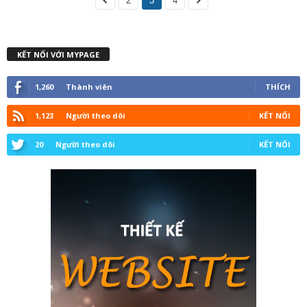
2
3
4
KẾT NỐI VỚI MYPAGE
1,260
Thành viên
THÍCH
1,123
Người theo dõi
KẾT NỐI
20
Người theo dõi
KẾT NỐI