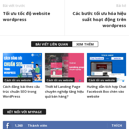
Bài viết trước
Bài kế
Tối ưu tốc độ website
Các bước tối ưu hóa hiệu
wordpress
suất hoạt động trên
wordpress
BÀI VIẾT LIÊN QUAN
XEM THÊM
Cách tối ưu website
Cách tối ưu website
Cách tối ưu website
Cách đăng bài theo cấu
Thiết kế Landing Page
Hướng dẫn tích hợp Chat
trúc chuẩn SEO trong
chuyên nghiệp tăng hiệu
Facebook Box chèn vào
WordPress
quả bán hàng?
website
KẾT NỐI VỚI MYPAGE
1,260
Thành viên
THÍCH