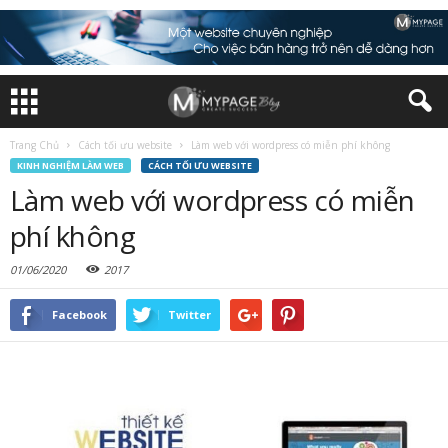
Trang Chủ
Cách tối ưu website
Làm web với wordpress có miễn phí không
KINH NGHIỆM LÀM WEB
CÁCH TỐI ƯU WEBSITE
Làm web với wordpress có miễn
phí không
01/06/2020
2017
Facebook
Twitter