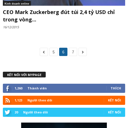
Kinh doanh online
CEO Mark Zuckerberg đút túi 2,4 tỷ USD chỉ
trong vòng...
16/12/2015
5
6
7
KẾT NỐI VỚI MYPAGE
1,260
Thành viên
THÍCH
1,123
Người theo dõi
KẾT NỐI
20
Người theo dõi
KẾT NỐI