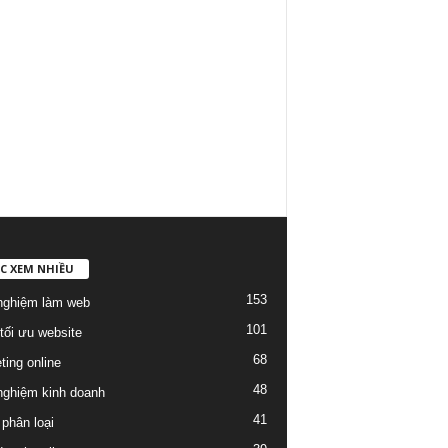
C XEM NHIỀU
153
nghiệm làm web
101
tối ưu website
68
ting online
48
nghiệm kinh doanh
41
phân loại