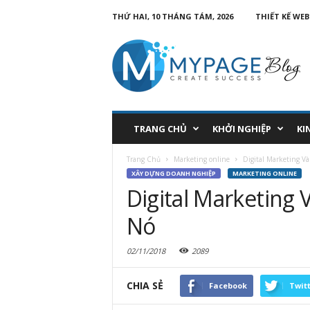
THỨ HAI, 10 THÁNG TÁM, 2026
THIẾT KẾ WEB
TRANG CHỦ
KHỞI NGHIỆP
KI
Trang Chủ
Marketing online
Digital Marketing 
XÂY DỰNG DOANH NGHIỆP
MARKETING ONLINE
Digital Marketing
Nó
02/11/2018
2089
CHIA SẺ
Facebook
Twit