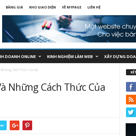
BẢNG GIÁ
KHO GIAO DIỆN
VỀ MYPAGE
LIÊN HỆ
NH DOANH ONLINE
KINH NGHIỆM LÀM WEB
XÂY DỰNG DOA
Và Những Cách Thức Của Nó
KẾ
 Và Những Cách Thức Của
ter