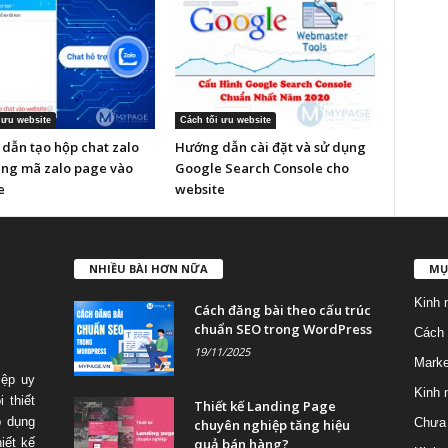
 ưu website
Cách tối ưu website
dẫn tạo hộp chat zalo
Hướng dẫn cài đặt và sử dụng
ng mã zalo page vào
Google Search Console cho
e
website
NHIỀU BÀI HƠN NỮA
MỤ
Kinh 
Cách đăng bài theo cấu trúc
chuẩn SEO trong WordPress
Cách 
19/11/2025
Marke
iệp uy
Kinh 
 thiết
Thiết kế Landing Page
p dụng
Chưa 
chuyên nghiệp tăng hiệu
quả bán hàng?
iết kế