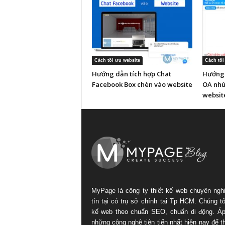
Cách tối ưu website
Cách tối
Hướng dẫn tích hợp Chat
Hướng 
Facebook Box chèn vào website
OA nhú
websit
MyPage là công ty thiết kế web chuyên ngh
tín tại có trụ sở chính tại Tp HCM. Chúng tôi
kế web theo chuẩn SEO, chuẩn di động. Á
những công nghệ tiên tiến nhất hiện nay để th