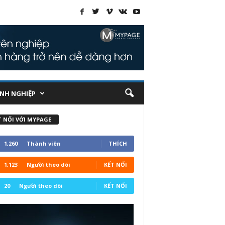
NH NGHIỆP
T NỐI VỚI MYPAGE
1,260
Thành viên
THÍCH
1,123
Người theo dõi
KẾT NỐI
20
Người theo dõi
KẾT NỐI