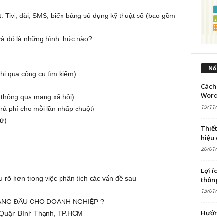
t: Tivi, đài, SMS, biển bảng sử dụng kỹ thuật số (bao gồm
 và đó là những hình thức nào?
Nổi
hị qua công cụ tìm kiếm)
Cách 
Word
n thông qua mạng xã hội)
19/11
trả phí cho mỗi lần nhấp chuột)
tử)
Thiế
hiệu
20/01
Lợi í
u rõ hơn trong việc phân tích các vấn đề sau
thôn
13/01
HÀNG ĐẦU CHO DOANH NGHIỆP ?
Hướn
 Quận Bình Thạnh, TP.HCM