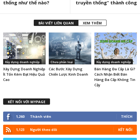
thống như thế nào?
truyền thống” thành công
BÀI VIẾT LIÊN QUAN
XEM THÊM
Xây dựng doanh nghiệp
Chưa phân loại
Xây dựng doanh nghiệp
Xây Dựng Doanh Nghiệp
Các Bước Xây Dựng
Bán Hàng Đa Cấp Là Gì?
Ít Tốn Kém Đạt Hiệu Quả
Chiến Lược Kinh Doanh
Cách Nhận Biết Bán
Cao
Hàng Đa Cấp Không Tin
Cậy
KẾT NỐI VỚI MYPAGE
1,260
Thành viên
THÍCH
1,123
Người theo dõi
KẾT NỐI