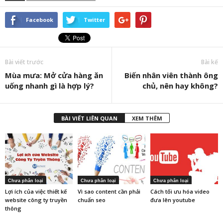
Facebook
Twitter
Bài viết trước
Bài kế
Mùa mưa: Mở cửa hàng ăn
Biến nhân viên thành ông
uống nhanh gì là hợp lý?
chủ, nên hay không?
BÀI VIẾT LIÊN QUAN
XEM THÊM
Chưa phân loại
Chưa phân loại
Chưa phân loại
Lợi ích của việc thiết kế
Vì sao content cần phải
Cách tối ưu hóa video
website công ty truyền
chuẩn seo
đưa lên youtube
thông