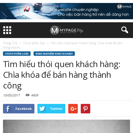
Trang Chủ
Chưa phân loại
Tìm hiểu thói quen khách hàng: Chìa khóa để bán
hàng thành...
CHƯA PHÂN LOẠI
KINH NGHIỆM KINH DOANH
Tìm hiểu thói quen khách hàng:
Chìa khóa để bán hàng thành
công
10/05/2017
4409
Facebook
Twitter