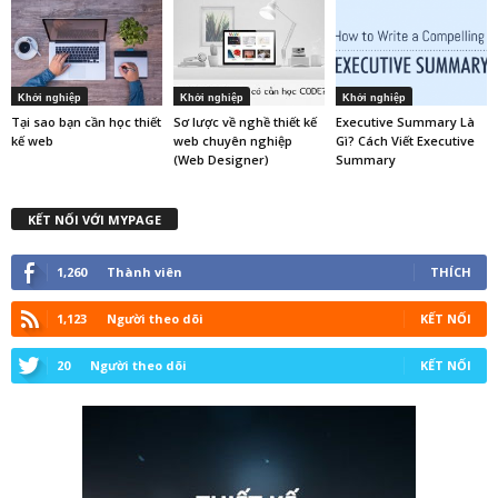
Khởi nghiệp
Khởi nghiệp
Khởi nghiệp
Tại sao bạn cần học thiết
Sơ lược về nghề thiết kế
Executive Summary Là
kế web
web chuyên nghiệp
Gì? Cách Viết Executive
(Web Designer)
Summary
KẾT NỐI VỚI MYPAGE
1,260
Thành viên
THÍCH
1,123
Người theo dõi
KẾT NỐI
20
Người theo dõi
KẾT NỐI