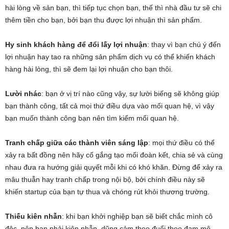
hài lòng về sản bạn, thì tiếp tục chọn bạn, thế thì nhà đầu tư sẽ chi
thêm tiền cho bạn, bởi bạn thu được lợi nhuận thì sản phẩm.
Hy sinh khách hàng để đổi lấy lợi nhuận
: thay vì bạn chú ý đến
lợi nhuận hay tao ra những sản phẩm dịch vụ có thể khiến khách
hàng hài lòng, thì sẽ đem lại lợi nhuận cho bạn thôi.
Lười nhác
: bạn ở vị trí nào cũng vậy, sự lười biếng sẽ không giúp
bạn thành công, tất cả mọi thứ điều dựa vào mối quan hệ, vì vậy
bạn muốn thành công bạn nên tìm kiếm mối quan hệ.
Tranh chấp giữa các thành viên sáng lập
: mọi thứ điều có thể
xảy ra bất đồng nên hãy cố gắng tạo mối đoàn kết, chia sẻ và cùng
nhau đưa ra hướng giải quyết mỗi khi có khó khăn. Đừng để xảy ra
mâu thuẫn hay tranh chấp trong nội bộ, bởi chính điều này sẽ
khiến startup của bạn tự thua và chóng rút khỏi thương trường.
Thiếu kiên nhẫn
: khi bạn khởi nghiệp bạn sẽ biết chắc mình cô
độc, nên bạn phải kiên nhẫn, dũng cảm theo đuổi theo đam mê