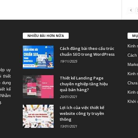
NHIỀU BÀI HƠN NỮA
MỤ
Kinh 
Cách đăng bài theo cấu trúc
chuẩn SEO trong WordPress
Cách 
19/11/2025
Marke
iệp uy
Kinh 
 thiết
Thiết kế Landing Page
p dụng
Chưa 
chuyên nghiệp tăng hiệu
quả bán hàng?
iết kế
Kinh 
 Nhằm
20/01/2021
Khởi 
g.
Lợi ích của việc thiết kế
website công ty truyền
thông
13/01/2021