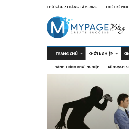
THỨ SÁU, 7 THÁNG TÁM, 2026
THIẾT KẾ WEB
TRANG CHỦ
KHỞI NGHIỆP
KI
HÀNH TRÌNH KHỞI NGHIỆP
KẾ HOẠCH K