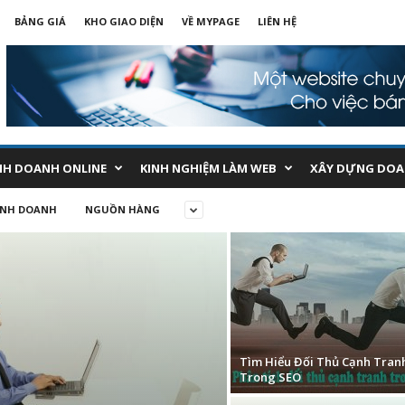
BẢNG GIÁ
KHO GIAO DIỆN
VỀ MYPAGE
LIÊN HỆ
NH DOANH ONLINE
KINH NGHIỆM LÀM WEB
XÂY DỰNG DOA
INH DOANH
NGUỒN HÀNG
Tìm Hiểu Đối Thủ Cạnh Tran
Trong SEO