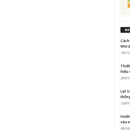
Nổi
Cách 
Word
19/11
Thiế
hiệu
20/01
Lợi í
thôn
13/01
Hướn
vào 
09/10