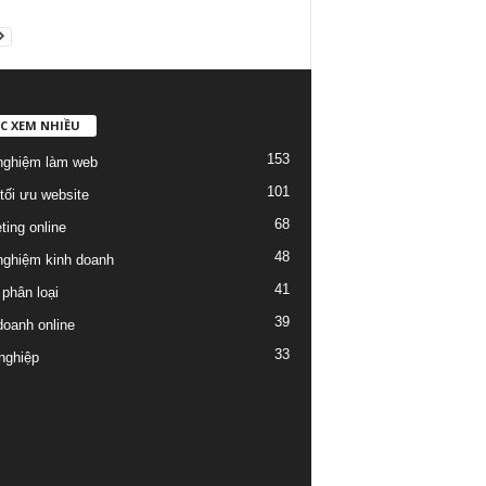
C XEM NHIỀU
153
nghiệm làm web
101
tối ưu website
68
ting online
48
nghiệm kinh doanh
41
phân loại
39
doanh online
33
nghiệp