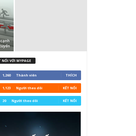
 cạnh
tuyến
T NỐI VỚI MYPAGE
1,260
Thành viên
THÍCH
1,123
Người theo dõi
KẾT NỐI
20
Người theo dõi
KẾT NỐI