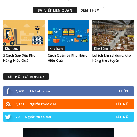
BÀI VIẾT LIÊN QUAN
XEM THÊM
Kho hàng
Kho hàng
Kho hàng
3 Cách Sắp Xếp Kho
Cách Quản Lý Kho Hàng
Lợi ích khi sử dụng kho
Hàng Hiệu Quả
Hiệu Quả
hàng trực tuyến
KẾT NỐI VỚI MYPAGE
1,260
Thành viên
THÍCH
1,123
Người theo dõi
KẾT NỐI
20
Người theo dõi
KẾT NỐI