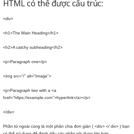
HTML có thể được cấu trúc:
<div>
<h1>The Main Heading</h1>
<h2>A catchy subheading</h2>
<p>Paragraph one</p>
<img src=“/” alt=“Image”>
<p>Paragraph two with a <a
href=“https://example.com”>hyperlink</a></p>
</div>
Phần tử ngoài cùng là một phân chia đơn giản ( <div> </ div> ) bạn
có thể sử dụng để đánh dấu các phần nội dung lớn hơn.