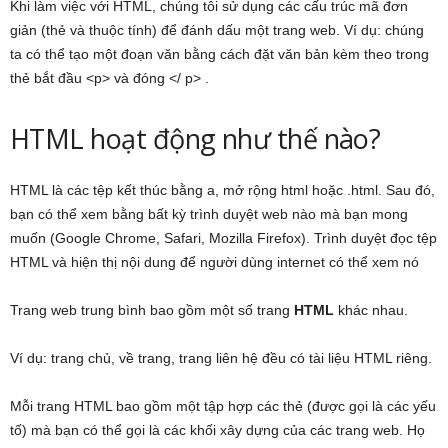
Khi làm việc với HTML, chúng tôi sử dụng các cấu trúc mã đơn
giản (thẻ và thuộc tính) để đánh dấu một trang web. Ví dụ: chúng
ta có thể tạo một đoạn văn bằng cách đặt văn bản kèm theo trong
thẻ bắt đầu <p> và đóng </ p> .
HTML hoạt động như thế nào?
HTML là các tệp kết thúc bằng a, mở rộng html hoặc .html. Sau đó,
bạn có thể xem bằng bất kỳ trình duyệt web nào mà bạn mong
muốn (Google Chrome, Safari, Mozilla Firefox). Trình duyệt đọc tệp
HTML và hiện thị nội dung để người dùng internet có thể xem nó
Trang web trung bình bao gồm một số trang
HTML
khác nhau.
Ví dụ: trang chủ, về trang, trang liên hệ đều có tài liệu HTML riêng.
Mỗi trang HTML bao gồm một tập hợp các thẻ (được gọi là các yếu
tố) mà bạn có thể gọi là các khối xây dựng của các trang web. Họ