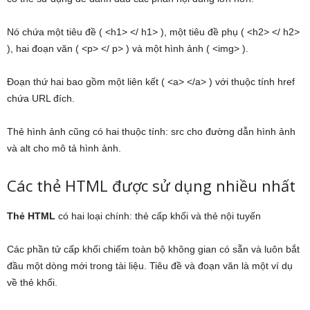
Nó chứa một tiêu đề ( <h1> </ h1> ), một tiêu đề phụ ( <h2> </ h2>
), hai đoạn văn ( <p> </ p> ) và một hình ảnh ( <img> ).
Đoạn thứ hai bao gồm một liên kết ( <a> </a> ) với thuộc tính href
chứa URL đích.
Thẻ hình ảnh cũng có hai thuộc tính: src cho đường dẫn hình ảnh
và alt cho mô tả hình ảnh.
Các thẻ HTML được sử dụng nhiều nhất
Thẻ HTML
có hai loại chính: thẻ cấp khối và thẻ nội tuyến
Các phần tử cấp khối chiếm toàn bộ không gian có sẵn và luôn bắt
đầu một dòng mới trong tài liệu. Tiêu đề và đoạn văn là một ví dụ
về thẻ khối.