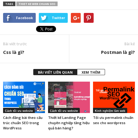
TAGS
THIET KE WEB CHUAN SEO
Facebook
Twitter
Bài viết trước
Bài kế
Css là gì?
Postman là gì?
BÀI VIẾT LIÊN QUAN
XEM THÊM
Cách tối ưu website
Cách tối ưu website
Kinh nghiệm làm web
Cách đăng bài theo cấu
Thiết kế Landing Page
Tối ưu permalink chuẩn
trúc chuẩn SEO trong
chuyên nghiệp tăng hiệu
seo cho wordpress
WordPress
quả bán hàng?