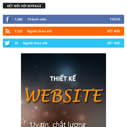
KẾT NỐI VỚI MYPAGE
1,260
Thành viên
THÍCH
1,123
Người theo dõi
KẾT NỐI
20
Người theo dõi
KẾT NỐI