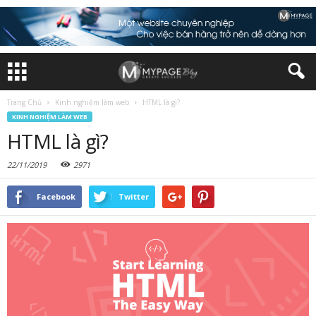
Trang Chủ
Kinh nghiệm làm web
HTML là gì?
KINH NGHIỆM LÀM WEB
HTML là gì?
22/11/2019
2971
Facebook
Twitter