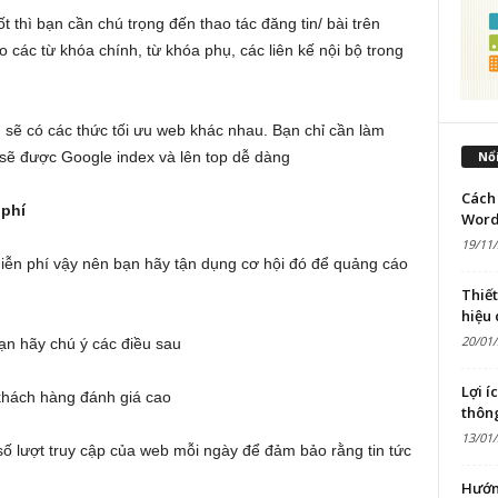
ốt thì bạn cần chú trọng đến thao tác đăng tin/ bài trên
các từ khóa chính, từ khóa phụ, các liên kế nội bộ trong
 sẽ có các thức tối ưu web khác nhau. Bạn chỉ cần làm
Nổi
 sẽ được Google index và lên top dễ dàng
Cách 
 phí
Word
19/11
miễn phí vậy nên bạn hãy tận dụng cơ hội đó để quảng cáo
Thiế
hiệu
20/01
ạn hãy chú ý các điều sau
Lợi í
khách hàng đánh giá cao
thôn
13/01
 số lượt truy cập của web mỗi ngày để đảm bảo rằng tin tức
Hướn