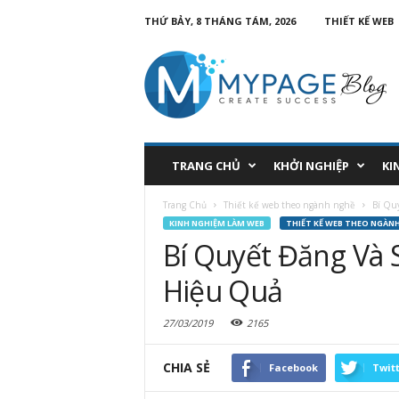
THỨ BẢY, 8 THÁNG TÁM, 2026
THIẾT KẾ WEB
TRANG CHỦ
KHỞI NGHIỆP
KI
Trang Chủ
Thiết kế web theo ngành nghề
Bí Qu
KINH NGHIỆM LÀM WEB
THIẾT KẾ WEB THEO NGÀN
Bí Quyết Đăng Và 
Hiệu Quả
27/03/2019
2165
CHIA SẺ
Facebook
Twit