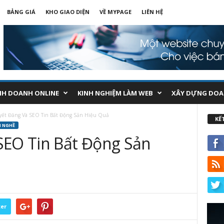
BẢNG GIÁ
KHO GIAO DIỆN
VỀ MYPAGE
LIÊN HỆ
NH DOANH ONLINE
KINH NGHIỆM LÀM WEB
XÂY DỰNG DOA
yết Đăng Và SEO Tin Bất Động Sản Hiệu Quả
KẾ
H NGHỀ
SEO Tin Bất Động Sản
ter