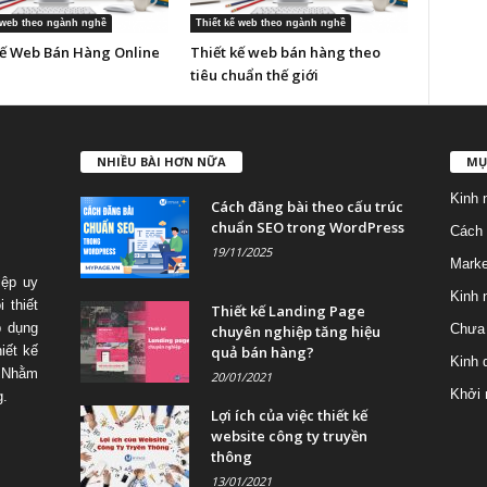
 web theo ngành nghề
Thiết kế web theo ngành nghề
Kế Web Bán Hàng Online
Thiết kế web bán hàng theo
tiêu chuẩn thế giới
NHIỀU BÀI HƠN NỮA
MỤ
Kinh 
Cách đăng bài theo cấu trúc
chuẩn SEO trong WordPress
Cách 
19/11/2025
Marke
iệp uy
Kinh 
 thiết
Thiết kế Landing Page
p dụng
Chưa 
chuyên nghiệp tăng hiệu
quả bán hàng?
iết kế
Kinh 
 Nhằm
20/01/2021
Khởi 
g.
Lợi ích của việc thiết kế
website công ty truyền
thông
13/01/2021