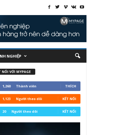
NH NGHIỆP
T NỐI VỚI MYPAGE
1,260
Thành viên
THÍCH
1,123
Người theo dõi
KẾT NỐI
20
Người theo dõi
KẾT NỐI