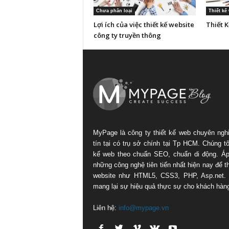
Chưa phân loại
Thiết kế
Lợi ích của việc thiết kế website
Thiết 
công ty truyền thông
MyPage là công ty thiết kế web chuyên ngh
tín tại có trụ sở chính tại Tp HCM. Chúng tôi
kế web theo chuẩn SEO, chuẩn di động. Á
những công nghệ tiên tiến nhất hiện nay để th
website như HTML5, CSS3, PHP, Asp.net.
mang lại sự hiệu quả thực sự cho khách hàn
Liên hệ:
info@mypage.vn