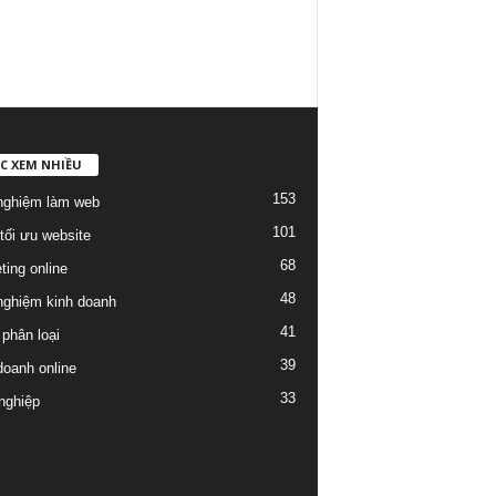
C XEM NHIỀU
153
nghiệm làm web
101
tối ưu website
68
ting online
48
nghiệm kinh doanh
41
phân loại
39
doanh online
33
nghiệp