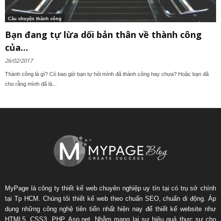
Câu chuyện thành công
Bạn đang tự lừa dối bản thân về thành công
của...
26/02/2017
Thành công là gì? Có bao giờ bạn tự hỏi mình đã thành công hay chưa? Hoặc bạn đã
cho rằng mình đã là...
MyPage là công ty thiết kế web chuyên nghiệp uy tín tại có trụ sở chính
tại Tp HCM. Chúng tôi thiết kế web theo chuẩn SEO, chuẩn di động. Áp
dụng những công nghệ tiên tiến nhất hiện nay để thiết kế website như
HTML5, CSS3, PHP, Asp.net. Nhằm mang lại sự hiệu quả thực sự cho