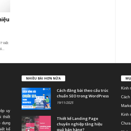
hiệu
? Viết
...
NHIỀU BÀI HƠN NỮA
MỤ
Kinh 
Cách đăng bài theo cấu trúc
chuẩn SEO trong WordPress
Cách 
19/11/2025
Marke
iệp uy
Kinh 
 thiết
Thiết kế Landing Page
p dụng
Chưa 
chuyên nghiệp tăng hiệu
quả bán hàng?
iết kế