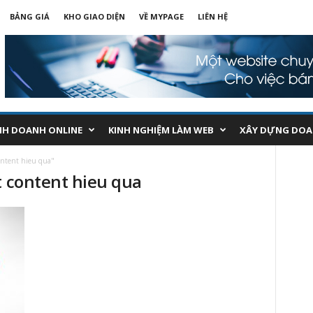
BẢNG GIÁ
KHO GIAO DIỆN
VỀ MYPAGE
LIÊN HỆ
NH DOANH ONLINE
KINH NGHIỆM LÀM WEB
XÂY DỰNG DOA
content hieu qua"
t content hieu qua