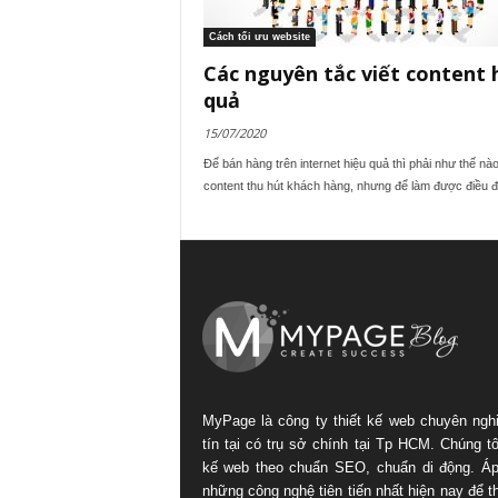
Cách tối ưu website
Các nguyên tắc viết content 
quả
15/07/2020
Để bán hàng trên internet hiệu quả thì phải như thế nào
content thu hút khách hàng, nhưng để làm được điều đó
MyPage là công ty thiết kế web chuyên ngh
tín tại có trụ sở chính tại Tp HCM. Chúng tôi
kế web theo chuẩn SEO, chuẩn di động. Á
những công nghệ tiên tiến nhất hiện nay để th