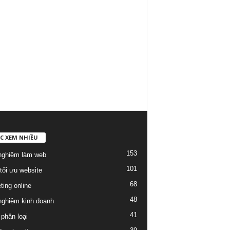
C XEM NHIỀU
153
nghiệm làm web
101
tối ưu website
68
ting online
48
nghiệm kinh doanh
41
phân loại