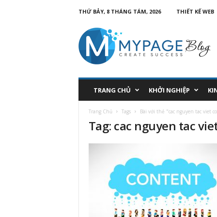
THỨ BẢY, 8 THÁNG TÁM, 2026
THIẾT KẾ WEB
TRANG CHỦ
KHỞI NGHIỆP
KI
Trang Chủ
Tags
Bài với thẻ "cac nguyen tac viet 
Tag: cac nguyen tac vie