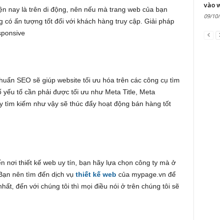
vào 
ện nay là trên di động, nên nếu mà trang web của bạn
09/10
ng có ấn tượng tốt đối với khách hàng truy cập. Giải pháp
sponsive
huẩn SEO sẽ giúp website tối ưu hóa trên các công cụ tìm
yếu tố cần phải được tối ưu như Meta Title, Meta
 tìm kiếm như vậy sẽ thúc đẩy hoạt động bán hàng tốt
n nơi thiết kế web uy tín, bạn hãy lựa chọn công ty mà ở
Bạn nên tìm đến dịch vụ
thiết kế web
của mypage.vn để
ất, đến với chúng tôi thì mọi điều nói ở trên chúng tôi sẽ