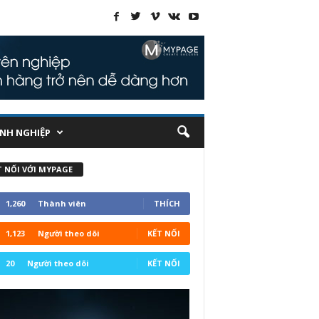
NH NGHIỆP
T NỐI VỚI MYPAGE
1,260
Thành viên
THÍCH
1,123
Người theo dõi
KẾT NỐI
20
Người theo dõi
KẾT NỐI