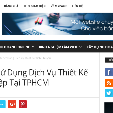
BẢNG GIÁ
KHO GIAO DIỆN
VỀ MYPAGE
LIÊN HỆ
NH DOANH ONLINE
KINH NGHIỆM LÀM WEB
XÂY DỰNG DOA
hi Sử Dụng Dịch Vụ Thiết Kế Web Chuyên...
KẾ
ử Dụng Dịch Vụ Thiết Kế
ệp Tại TPHCM
ter