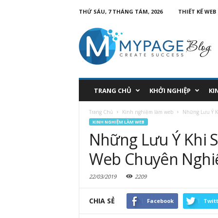
THỨ SÁU, 7 THÁNG TÁM, 2026
THIẾT KẾ WEB
TRANG CHỦ
KHỞI NGHIỆP
KI
Trang Chủ
Kinh nghiệm làm web
Những Lưu Ý K
KINH NGHIỆM LÀM WEB
Những Lưu Ý Khi S
Web Chuyên Nghi
22/03/2019
2209
CHIA SẺ
Facebook
Twit