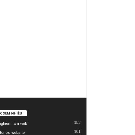
C XEM NHIỀU
153
nghiệm làm web
101
tối ưu website