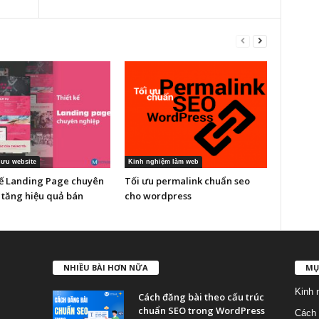
 ưu website
Kinh nghiệm làm web
kế Landing Page chuyên
Tối ưu permalink chuẩn seo
 tăng hiệu quả bán
cho wordpress
NHIỀU BÀI HƠN NỮA
MỤ
Kinh 
Cách đăng bài theo cấu trúc
chuẩn SEO trong WordPress
Cách 