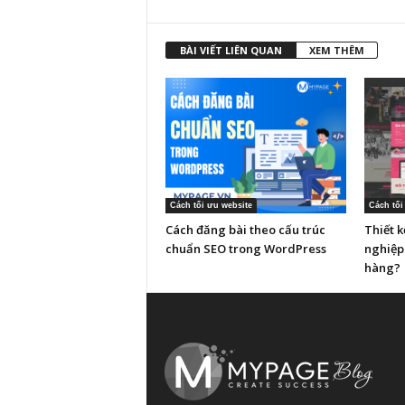
BÀI VIẾT LIÊN QUAN
XEM THÊM
Cách tối ưu website
Cách tối
Cách đăng bài theo cấu trúc
Thiết 
chuẩn SEO trong WordPress
nghiệp
hàng?