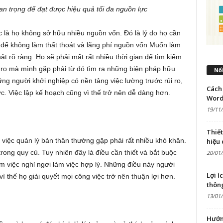
n trọng để đạt được hiệu quả tối đa nguồn lực
 là họ không sở hữu nhiều nguồn vốn. Đó là lý do họ cần
 để không làm thất thoát và lãng phí nguồn vốn Muốn làm
t rõ ràng. Họ sẽ phải mất rất nhiều thời gian để tìm kiếm
 ro mà mình gặp phải từ đó tìm ra những biện pháp hữu
Nổi
ng người khởi nghiệp có nền tảng việc lường trước rủi ro,
Cách 
c. Việc lập kế hoạch cũng vì thế trở nên dễ dàng hơn.
Word
19/11
Thiế
việc quản lý bản thân thường gặp phải rất nhiều khó khăn.
hiệu
rong quy củ. Tuy nhiên đây là điều cần thiết và bắt buộc
20/01
àm việc nghỉ ngơi làm việc hợp lý. Những điều này người
Lợi í
vì thế họ giải quyết mọi công việc trở nên thuận lợi hơn.
thôn
13/01
Hướn