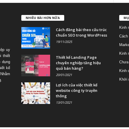
NHIỀU BÀI HƠN NỮA
MỤ
Kinh 
Cách đăng bài theo cấu trúc
chuẩn SEO trong WordPress
Cách 
19/11/2025
Marke
iệp uy
Kinh 
 thiết
Thiết kế Landing Page
p dụng
Chưa 
chuyên nghiệp tăng hiệu
quả bán hàng?
iết kế
Kinh 
 Nhằm
20/01/2021
Khởi 
g.
Lợi ích của việc thiết kế
website công ty truyền
thông
13/01/2021