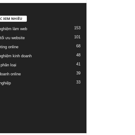
C XEM NHIỀU
153
nghiệm làm web
101
tối ưu website
68
ting online
48
nghiệm kinh doanh
41
phân loại
39
doanh online
33
nghiệp