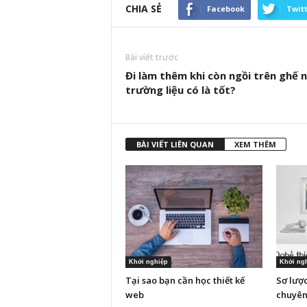
CHIA SẺ
Facebook
Twit
Bài viết trước
Đi làm thêm khi còn ngồi trên ghế 
trường liệu có là tốt?
BÀI VIẾT LIÊN QUAN
XEM THÊM
Khởi nghiệp
Khởi ng
Tại sao bạn cần học thiết kế
Sơ lược
web
chuyên