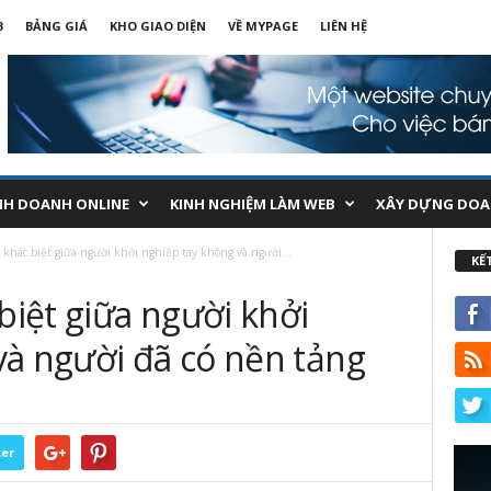
B
BẢNG GIÁ
KHO GIAO DIỆN
VỀ MYPAGE
LIÊN HỆ
NH DOANH ONLINE
KINH NGHIỆM LÀM WEB
XÂY DỰNG DOA
hác biệt giữa người khởi nghiệp tay không và người...
KẾ
iệt giữa người khởi
và người đã có nền tảng
ter