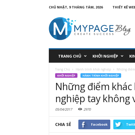
CHỦ NHẬT, 9 THÁNG TÁM, 2026
THIẾT KẾ WE
TRANG CHỦ
KHỞI NGHIỆP
KI
Trang Chủ
Hành trình khởi nghiệp
Những điểm k
KHỞI NGHIỆP
HÀNH TRÌNH KHỞI NGHIỆP
Những điểm khác b
nghiệp tay không 
05/04/2017
2970
CHIA SẺ
Facebook
Twit