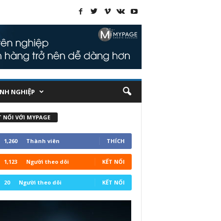
NH NGHIỆP
T NỐI VỚI MYPAGE
1,260
Thành viên
THÍCH
1,123
Người theo dõi
KẾT NỐI
20
Người theo dõi
KẾT NỐI