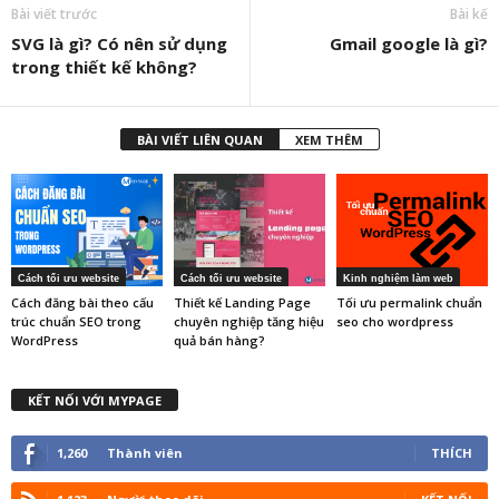
Bài viết trước
Bài kế
SVG là gì? Có nên sử dụng
Gmail google là gì?
trong thiết kế không?
BÀI VIẾT LIÊN QUAN
XEM THÊM
Cách tối ưu website
Cách tối ưu website
Kinh nghiệm làm web
Cách đăng bài theo cấu
Thiết kế Landing Page
Tối ưu permalink chuẩn
trúc chuẩn SEO trong
chuyên nghiệp tăng hiệu
seo cho wordpress
WordPress
quả bán hàng?
KẾT NỐI VỚI MYPAGE
1,260
Thành viên
THÍCH