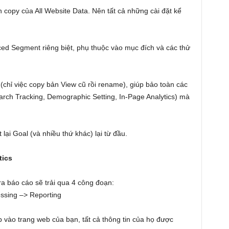
 copy của All Website Data. Nên tất cả những cài đặt kể
ed Segment riêng biệt, phụ thuộc vào mục đích và các thử
(chỉ việc copy bản View cũ rồi rename), giúp bảo toàn các
earch Tracking, Demographic Setting, In-Page Analytics) mà
lại Goal (và nhiều thứ khác) lại từ đầu.
tics
 ra báo cáo sẽ trải qua 4 công đoạn:
essing –> Reporting
p vào trang web của bạn, tất cả thông tin của họ được