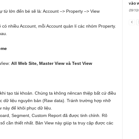
vào 
09/10
tự từ lớn đến bé sẽ là: Account –> Property –> View
 có nhiều Account, mỗi Account quản lí các nhóm Property.
hau.
me
 View:
All Web Site, Master View và Test View
khi tạo tài khoản. Chúng ta không nêncan thiệp bất cứ điều
c dữ liệu nguyên bản (Raw data). Tránh trường hợp nhỡ
w này để khôi phục dữ liệu.
oard, Segment, Custom Report đã được tinh chỉnh. Rõ
số cần thiết nhất. Bản View này giúp ta truy cập được các