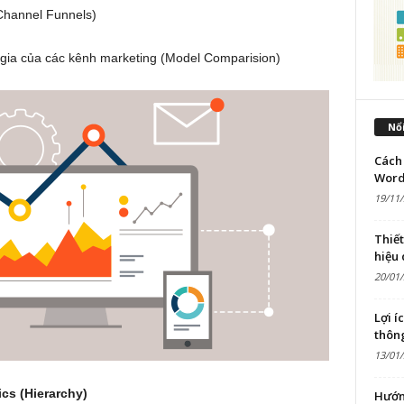
-Channel Funnels)
gia của các kênh marketing (Model Comparision)
Nổi
Cách 
Word
19/11
Thiế
hiệu
20/01
Lợi í
thôn
13/01
cs (Hierarchy)
Hướn