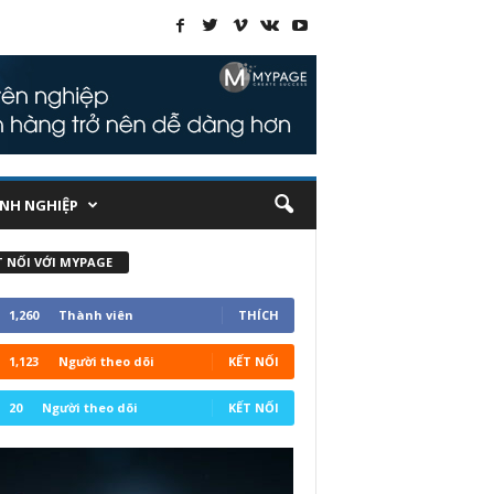
NH NGHIỆP
T NỐI VỚI MYPAGE
1,260
Thành viên
THÍCH
1,123
Người theo dõi
KẾT NỐI
20
Người theo dõi
KẾT NỐI