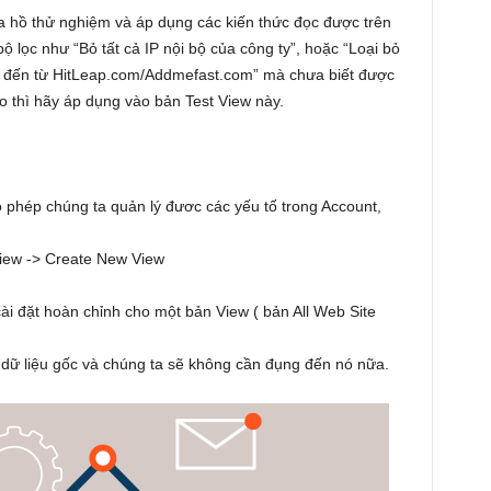
ha hồ thử nghiệm và áp dụng các kiến thức đọc được trên
lọc như “Bỏ tất cả IP nội bộ của công ty”, hoặc “Loại bỏ
fic đến từ HitLeap.com/Addmefast.com” mà chưa biết được
o thì hãy áp dụng vào bản Test View này.
phép chúng ta quản lý đươc các yếu tố trong Account,
iew -> Create New View
ài đặt hoàn chỉnh cho một bản View ( bản All Web Site
 dữ liệu gốc và chúng ta sẽ không cần đụng đến nó nữa.