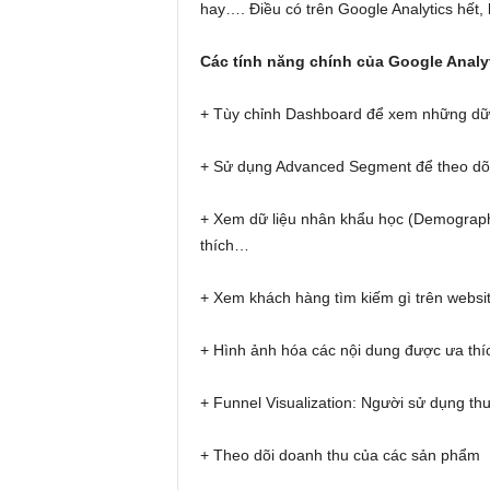
hay…. Điều có trên Google Analytics hết,
Các tính năng chính của Google Analy
+ Tùy chỉnh Dashboard để xem những dữ l
+ Sử dụng Advanced Segment để theo dõi 
+ Xem dữ liệu nhân khẩu học (Demographic
thích…
+ Xem khách hàng tìm kiếm gì trên websi
+ Hình ảnh hóa các nội dung được ưa thí
+ Funnel Visualization: Người sử dụng th
+ Theo dõi doanh thu của các sản phẩm