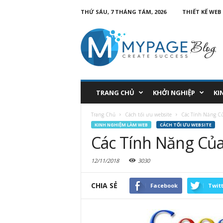
THỨ SÁU, 7 THÁNG TÁM, 2026
THIẾT KẾ WEB
TRANG CHỦ
KHỞI NGHIỆP
KI
Trang Chủ
Cách tối ưu website
Các Tính Năng Của
KINH NGHIỆM LÀM WEB
CÁCH TỐI ƯU WEBSITE
Các Tính Năng Của
12/11/2018
3030
CHIA SẺ
Facebook
Twit