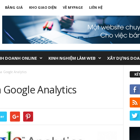
BẢNG GIÁ
KHO GIAO DIỆN
VỀ MYPAGE
LIÊN HỆ
NH DOANH ONLINE
KINH NGHIỆM LÀM WEB
XÂY DỰNG DOA
 Google Analytics
KẾ
 Google Analytics
ter