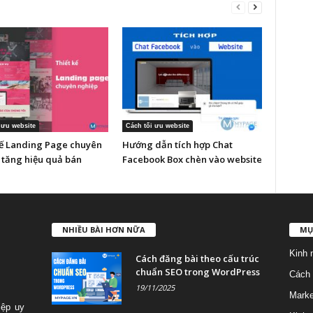
 ưu website
Cách tối ưu website
kế Landing Page chuyên
Hướng dẫn tích hợp Chat
 tăng hiệu quả bán
Facebook Box chèn vào website
NHIỀU BÀI HƠN NỮA
MỤ
Kinh 
Cách đăng bài theo cấu trúc
chuẩn SEO trong WordPress
Cách 
19/11/2025
Marke
iệp uy