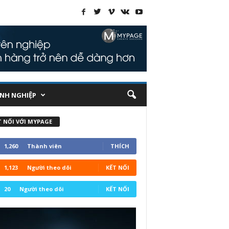
NH NGHIỆP
T NỐI VỚI MYPAGE
1,260
Thành viên
THÍCH
1,123
Người theo dõi
KẾT NỐI
20
Người theo dõi
KẾT NỐI