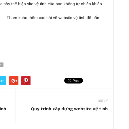
 này thể hiện site vệ tinh của bạn không tự nhiên khiến
tìm kiếm nghi ngờ
ài về website vệ tinh để nắm
H
ter
Bài kế
inh
Quy trình xây dựng website vệ tinh