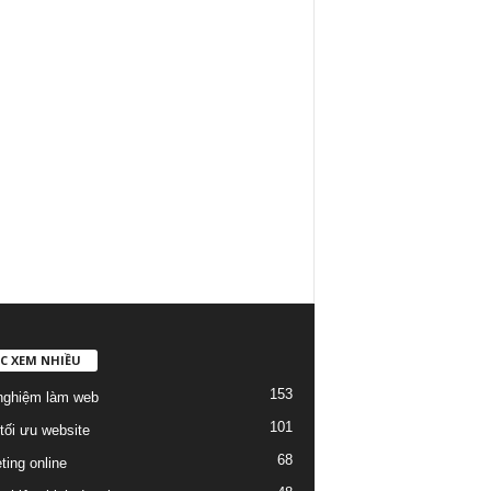
C XEM NHIỀU
153
nghiệm làm web
101
tối ưu website
68
ting online