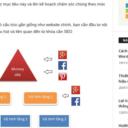
các mục tiêu này và lên kế hoạch chăm sóc chúng theo mức
ó cấu trúc gần giống như website chính, bạn cần đầu tư nội
hu hút và liên quan đến từ khóa cần SEO
Nổi
Cách 
Word
19/11
Thiế
hiệu
20/01
Lợi í
thôn
13/01
Hướn