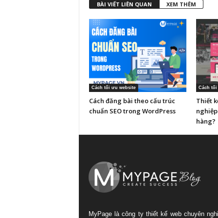
BÀI VIẾT LIÊN QUAN
XEM THÊM
Cách tối ưu website
Cách tối
Cách đăng bài theo cấu trúc
Thiết 
chuẩn SEO trong WordPress
nghiệp
hàng?
MyPage là công ty thiết kế web chuyên ngh