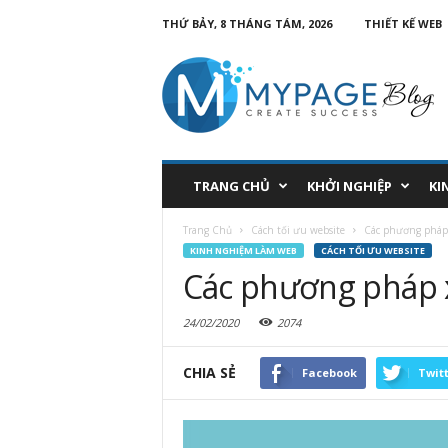
THỨ BẢY, 8 THÁNG TÁM, 2026
THIẾT KẾ WEB
TRANG CHỦ
KHỞI NGHIỆP
KI
Trang Chủ
Cách tối ưu website
Các phương pháp 
KINH NGHIỆM LÀM WEB
CÁCH TỐI ƯU WEBSITE
Các phương pháp x
24/02/2020
2074
CHIA SẺ
Facebook
Twit