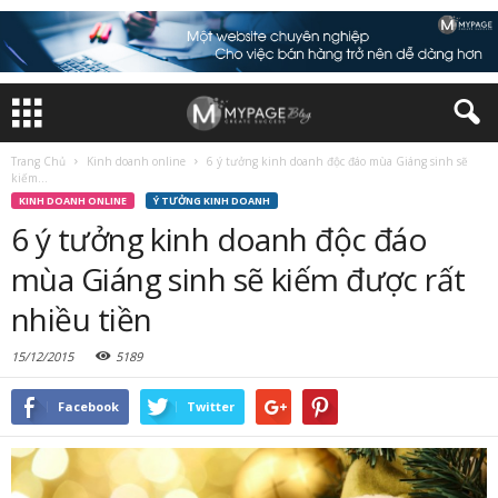
Trang Chủ
Kinh doanh online
6 ý tưởng kinh doanh độc đáo mùa Giáng sinh sẽ
kiếm...
KINH DOANH ONLINE
Ý TƯỞNG KINH DOANH
6 ý tưởng kinh doanh độc đáo
mùa Giáng sinh sẽ kiếm được rất
nhiều tiền
15/12/2015
5189
Facebook
Twitter