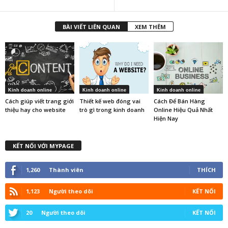
BÀI VIẾT LIÊN QUAN
XEM THÊM
Kinh doanh online
Kinh doanh online
Kinh doanh online
Cách giúp viết trang giới
Thiết kế web đóng vai
Cách Để Bán Hàng
thiệu hay cho website
trò gì trong kinh doanh
Online Hiệu Quả Nhất
Hiện Nay
KẾT NỐI VỚI MYPAGE
1,260
Thành viên
THÍCH
1,123
Người theo dõi
KẾT NỐI
20
Người theo dõi
KẾT NỐI