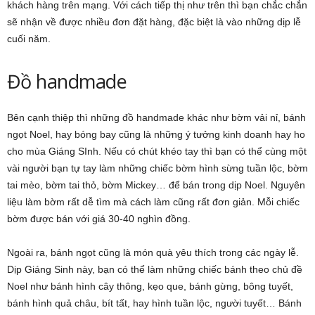
khách hàng trên mạng. Với cách tiếp thị như trên thì bạn chắc chắn
sẽ nhận về được nhiều đơn đặt hàng, đặc biệt là vào những dịp lễ
cuối năm.
Đồ handmade
Bên cạnh thiệp thì những đồ handmade khác như bờm vải nỉ, bánh
ngọt Noel, hay bóng bay cũng là những ý tưởng kinh doanh hay ho
cho mùa Giáng SInh. Nếu có chút khéo tay thì bạn có thể cùng một
vài người bạn tự tay làm những chiếc bờm hình sừng tuần lộc, bờm
tai mèo, bờm tai thỏ, bờm Mickey… để bán trong dịp Noel. Nguyên
liệu làm bờm rất dễ tìm mà cách làm cũng rất đơn giản. Mỗi chiếc
bờm được bán với giá 30-40 nghìn đồng.
Ngoài ra, bánh ngọt cũng là món quà yêu thích trong các ngày lễ.
Dịp Giáng Sinh này, bạn có thể làm những chiếc bánh theo chủ đề
Noel như bánh hình cây thông, kẹo que, bánh gừng, bông tuyết,
bánh hình quả châu, bít tất, hay hình tuần lộc, người tuyết… Bánh