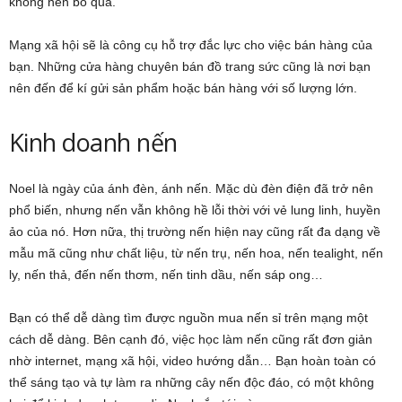
không nên bỏ qua.
Mạng xã hội sẽ là công cụ hỗ trợ đắc lực cho việc bán hàng của
bạn. Những cửa hàng chuyên bán đồ trang sức cũng là nơi bạn
nên đến để kí gửi sản phẩm hoặc bán hàng với số lượng lớn.
Kinh doanh nến
Noel là ngày của ánh đèn, ánh nến. Mặc dù đèn điện đã trở nên
phổ biến, nhưng nến vẫn không hề lỗi thời với vẻ lung linh, huyền
ảo của nó. Hơn nữa, thị trường nến hiện nay cũng rất đa dạng về
mẫu mã cũng như chất liệu, từ nến trụ, nến hoa, nến tealight, nến
ly, nến thả, đến nến thơm, nến tinh dầu, nến sáp ong…
Bạn có thể dễ dàng tìm được nguồn mua nến sỉ trên mạng một
cách dễ dàng. Bên cạnh đó, việc học làm nến cũng rất đơn giản
nhờ internet, mạng xã hội, video hướng dẫn… Bạn hoàn toàn có
thể sáng tạo và tự làm ra những cây nến độc đáo, có một không