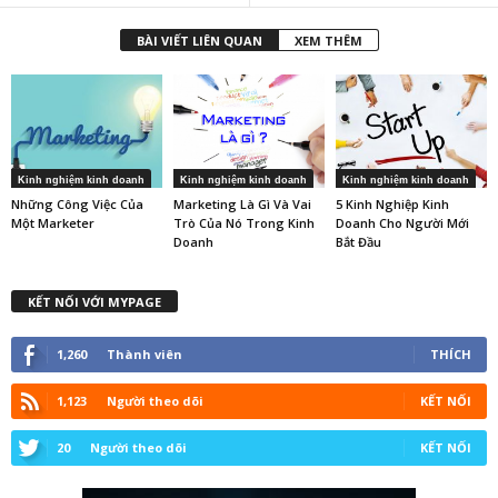
BÀI VIẾT LIÊN QUAN
XEM THÊM
Kinh nghiệm kinh doanh
Kinh nghiệm kinh doanh
Kinh nghiệm kinh doanh
Những Công Việc Của
Marketing Là Gì Và Vai
5 Kinh Nghiệp Kinh
Một Marketer
Trò Của Nó Trong Kinh
Doanh Cho Người Mới
Doanh
Bắt Đầu
KẾT NỐI VỚI MYPAGE
1,260
Thành viên
THÍCH
1,123
Người theo dõi
KẾT NỐI
20
Người theo dõi
KẾT NỐI