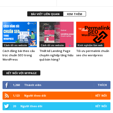
BÀI VIẾT LIÊN QUAN
XEM THÊM
Cách tối ưu website
Cách tối ưu website
Kinh nghiệm làm web
Cách đăng bài theo cấu
Thiết kế Landing Page
Tối ưu permalink chuẩn
trúc chuẩn SEO trong
chuyên nghiệp tăng hiệu
seo cho wordpress
WordPress
quả bán hàng?
KẾT NỐI VỚI MYPAGE
1,260
Thành viên
THÍCH
1,123
Người theo dõi
KẾT NỐI
20
Người theo dõi
KẾT NỐI