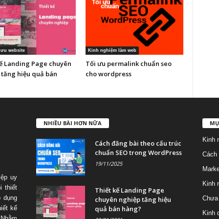
 ưu website
Kinh nghiệm làm web
kế Landing Page chuyên
Tối ưu permalink chuẩn seo
 tăng hiệu quả bán
cho wordpress
NHIỀU BÀI HƠN NỮA
MỤ
Kinh 
Cách đăng bài theo cấu trúc
chuẩn SEO trong WordPress
Cách 
19/11/2025
Marke
iệp uy
Kinh 
 thiết
Thiết kế Landing Page
p dụng
Chưa 
chuyên nghiệp tăng hiệu
quả bán hàng?
iết kế
Kinh 
 Nhằm