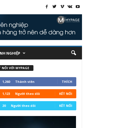
NH NGHIỆP
T NỐI VỚI MYPAGE
1,260
Thành viên
THÍCH
1,123
Người theo dõi
KẾT NỐI
20
Người theo dõi
KẾT NỐI