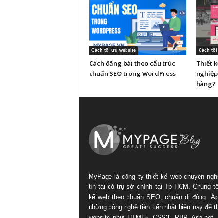
Cách tối ưu website
Cách tối
Cách đăng bài theo cấu trúc
Thiết 
chuẩn SEO trong WordPress
nghiệp
hàng?
MyPage là công ty thiết kế web chuyên ngh
tín tại có trụ sở chính tại Tp HCM. Chúng tôi
kế web theo chuẩn SEO, chuẩn di động. Á
những công nghệ tiên tiến nhất hiện nay để th
website như HTML5, CSS3, PHP, Asp.net.