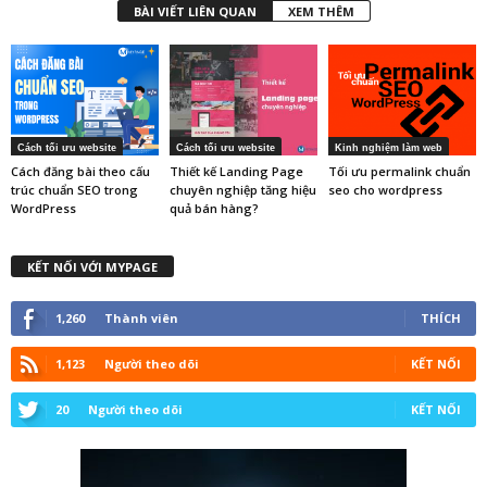
BÀI VIẾT LIÊN QUAN
XEM THÊM
Cách tối ưu website
Cách tối ưu website
Kinh nghiệm làm web
Cách đăng bài theo cấu
Thiết kế Landing Page
Tối ưu permalink chuẩn
trúc chuẩn SEO trong
chuyên nghiệp tăng hiệu
seo cho wordpress
WordPress
quả bán hàng?
KẾT NỐI VỚI MYPAGE
1,260
Thành viên
THÍCH
1,123
Người theo dõi
KẾT NỐI
20
Người theo dõi
KẾT NỐI