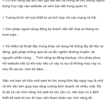
+ Có tính năng đặt lịch hẹn giờ bài viết và thống kê lưu lượng người
dùng truy cập vào website và xem bài viết trong quản trị.
+ Tương thích với mọi thiết bị và tích hợp với các mạng xã hội.
+ Cho phép người dùng đăng ký thành viên để chia sẻ thông tin,
bình luận…
+ Và nhiều kỹ thuật đặc trưng khác sử dụng hệ thống lấy dữ liệu tự
động, giải pháp chống quá tải và tắc nghẽn đường truyền, tài
nguyên phần cứng,… Tính năng tự động backup, cho phép phục
hồi website bất cứ khi nào nếu có xảy ra sự cố không may xảy ra
như lỗi server, tràn bộ đệm,…
Việc mà bạn sở hữu một web tin tức trong thời đại ngày nay là một
vũ khí sắc bén giúp bạn tăng cường kinh doanh về nhiều mặt. Đó
là tất cả các tính năng mà web tin tức cần có, nếu bạn có ý định
thiết kế web tin tức thì bạn nên tham khảo các tính năng đó