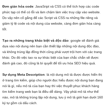
Đơn giản hóa code
: JavaSript và CSS có thể tích hợp các code
phức tạp có thể có lỗi và làm chậm làm việc truy cập vào website.
Do vậy nên cố gắng để các Script và CSS ra những file riêng và
giảm tỷ lệ code và nội dung của website, càng đơn giản hóa càng
tốt.
Tạo ra những trang khác biệt và độc đáo
: google sẽ đánh giá
dựa vào nội dung nên bạn cần thiết lập những nội dung độc đáo,
và không trùng lặp đồng thời cũng phải vượt trội hơn với các trang
khác. Do đó việc tao ra sự khác biệt của bạn chắc chắn sẽ được
đánh giá cao, đó cũng là bí quyết để tối ưu hóa SEO hiệu quả.
Sự dụng Meta Description
: là nội dung mô tả được được hiển thị
ở trang tìm kiếm, giúp cho người đọc hiểu được nội dung bạn đang
nói là gì, nếu mô tả của bạn hay thì việc thuyết phục khách hàng
tìm kiếm trang web bạn là điều dễ dàng. Vậy phải mô tả như thế
nào, mô tả không trùng lặp nội dung, lưu ý mô tả giới hạn dưới 160
ký tự gồm cả dấu cách.