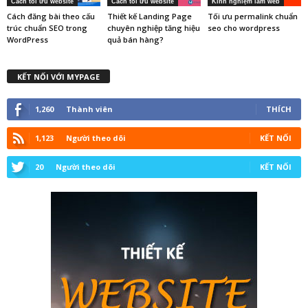
Cách tối ưu website
Cách tối ưu website
Kinh nghiệm làm web
Cách đăng bài theo cấu
Thiết kế Landing Page
Tối ưu permalink chuẩn
trúc chuẩn SEO trong
chuyên nghiệp tăng hiệu
seo cho wordpress
WordPress
quả bán hàng?
KẾT NỐI VỚI MYPAGE
1,260
Thành viên
THÍCH
1,123
Người theo dõi
KẾT NỐI
20
Người theo dõi
KẾT NỐI