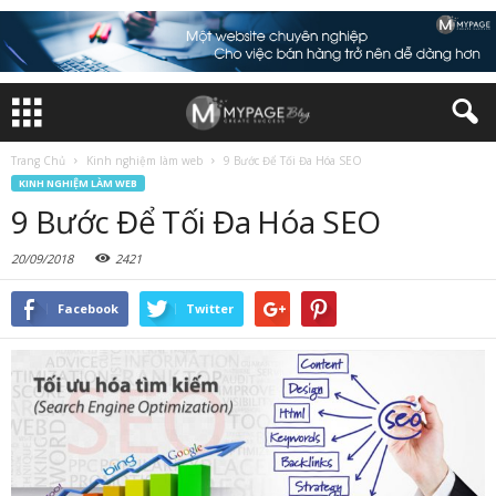
Trang Chủ
Kinh nghiệm làm web
9 Bước Để Tối Đa Hóa SEO
KINH NGHIỆM LÀM WEB
9 Bước Để Tối Đa Hóa SEO
20/09/2018
2421
Facebook
Twitter