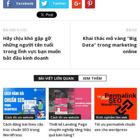
Facebook
Twitter
Bài viết trước
Bài kế
Hãy chịu khó gặp gỡ
Khai thác mỏ vàng “Big
những người tên tuổi
Data” trong marketing
trong lĩnh vực bạn muốn
online
bắt đầu kinh doanh
BÀI VIẾT LIÊN QUAN
XEM THÊM
Cách tối ưu website
Cách tối ưu website
Kinh nghiệm làm web
Cách đăng bài theo cấu
Thiết kế Landing Page
Tối ưu permalink chuẩn
trúc chuẩn SEO trong
chuyên nghiệp tăng hiệu
seo cho wordpress
WordPress
quả bán hàng?