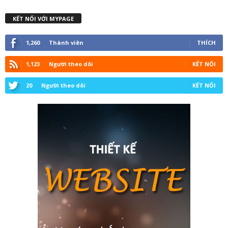
KẾT NỐI VỚI MYPAGE
1,260
Thành viên
THÍCH
1,123
Người theo dõi
KẾT NỐI
20
Người theo dõi
KẾT NỐI