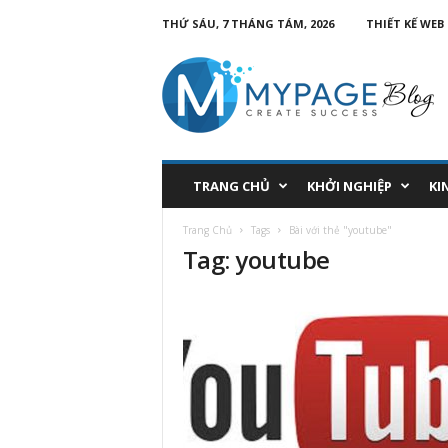
THỨ SÁU, 7 THÁNG TÁM, 2026
THIẾT KẾ WEB
TRANG CHỦ
KHỞI NGHIỆP
KI
Trang Chủ
Tags
Bài với thẻ "youtube"
Tag: youtube