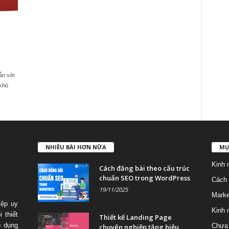
ẫn với
 khó
NHIỀU BÀI HƠN NỮA
MỤ
Kinh 
Cách đăng bài theo cấu trúc
chuẩn SEO trong WordPress
Cách 
19/11/2025
Marke
iệp uy
Kinh 
 thiết
Thiết kế Landing Page
p dụng
Chưa 
chuyên nghiệp tăng hiệu