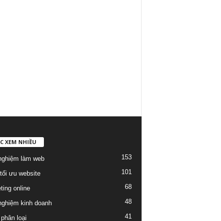
C XEM NHIỀU
153
nghiệm làm web
101
tối ưu website
68
ting online
48
nghiệm kinh doanh
41
phân loại