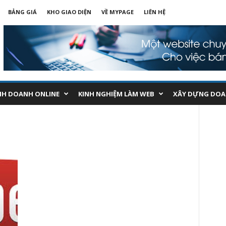
BẢNG GIÁ
KHO GIAO DIỆN
VỀ MYPAGE
LIÊN HỆ
NH DOANH ONLINE
KINH NGHIỆM LÀM WEB
XÂY DỰNG DOA