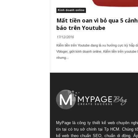
Kinh doanh online
Mất tiền oan vì bỏ qua 5 cảnh
báo trên Youtube
17/12/2016
Kiếm tiền trên Youtube đang là xu hướng cực kỳ hấp d
Vbloger, giới kinh doanh online. Kiếm tiền trên youtube
nhưng...
MyPage là công ty thiết kế web chuyên ngh
tín tại có trụ sở chính tại Tp HCM. Chúng tôi
kế web theo chuẩn SEO, chuẩn di động. Á