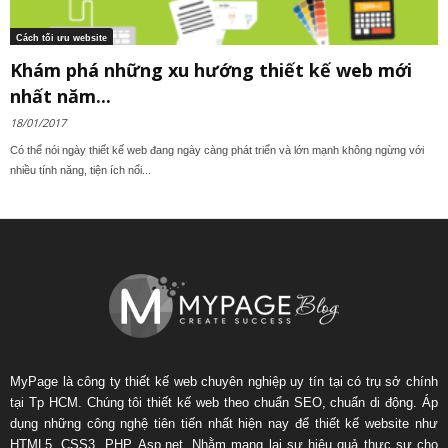
Cách tối ưu website
Khám phá những xu hướng thiết kế web mới
nhất năm...
18/01/2017
Có thể nói ngày thiết kế web đang ngày càng phát triển và lớn mạnh không ngừng với
nhiều tính năng, tiện ích nổi...
MyPage là công ty thiết kế web chuyên nghiệp uy tín tại có trụ sở chính
tại Tp HCM. Chúng tôi thiết kế web theo chuẩn SEO, chuẩn di động. Áp
dụng những công nghệ tiên tiến nhất hiện nay để thiết kế website như
HTML5, CSS3, PHP, Asp.net. Nhằm mang lại sự hiệu quả thực sự cho