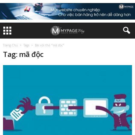
Trang Chủ
Tags
Bài với thẻ "mã độc"
Tag: mã độc