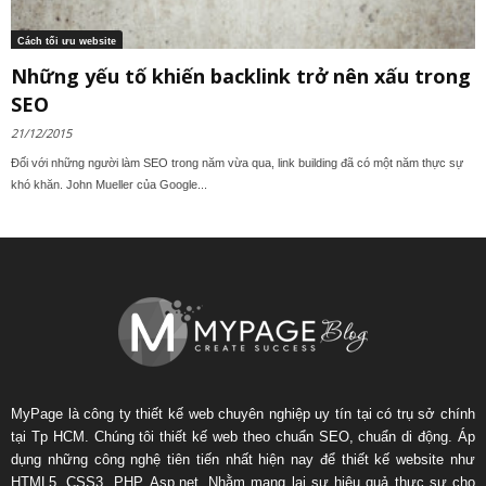
Cách tối ưu website
Những yếu tố khiến backlink trở nên xấu trong
SEO
21/12/2015
Đối với những người làm SEO trong năm vừa qua, link building đã có một năm thực sự
khó khăn. John Mueller của Google...
MyPage là công ty thiết kế web chuyên nghiệp uy tín tại có trụ sở chính
tại Tp HCM. Chúng tôi thiết kế web theo chuẩn SEO, chuẩn di động. Áp
dụng những công nghệ tiên tiến nhất hiện nay để thiết kế website như
HTML5, CSS3, PHP, Asp.net. Nhằm mang lại sự hiệu quả thực sự cho