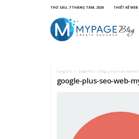
THỨ SÁU, 7 THÁNG TÁM, 2026
THIẾT KẾ WEB
Trang Chủ
Google Plus – Công cụ thực hiện marketi
google-plus-seo-web-m