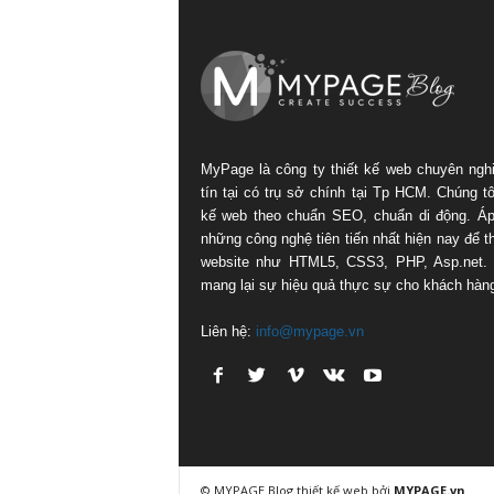
MyPage là công ty thiết kế web chuyên ngh
tín tại có trụ sở chính tại Tp HCM. Chúng tôi
kế web theo chuẩn SEO, chuẩn di động. Á
những công nghệ tiên tiến nhất hiện nay để th
website như HTML5, CSS3, PHP, Asp.net.
mang lại sự hiệu quả thực sự cho khách hàn
Liên hệ:
info@mypage.vn
© MYPAGE Blog
thiết kế web
bởi
MYPAGE.vn