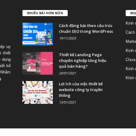
NHIỀU BÀI HƠN NỮA
MỤ
Kinh 
Cách đăng bài theo cấu trúc
chuẩn SEO trong WordPress
Cách 
19/11/2025
Marke
iệp uy
Kinh 
 thiết
Thiết kế Landing Page
p dụng
Chưa 
chuyên nghiệp tăng hiệu
quả bán hàng?
iết kế
Kinh 
 Nhằm
20/01/2021
Khởi 
g.
Lợi ích của việc thiết kế
website công ty truyền
thông
13/01/2021