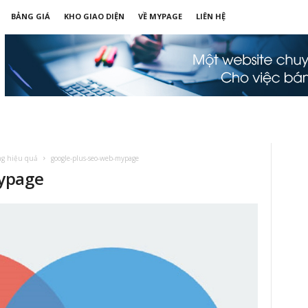
BẢNG GIÁ
KHO GIAO DIỆN
VỀ MYPAGE
LIÊN HỆ
ng hiệu quả
google-plus-seo-web-mypage
ypage