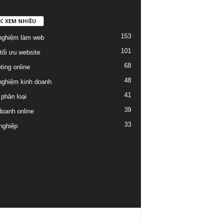
C XEM NHIỀU
153
nghiệm làm web
101
tối ưu website
68
ting online
48
nghiệm kinh doanh
41
phân loại
39
doanh online
33
nghiệp